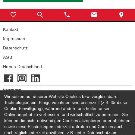
Kontakt
Impressum
Datenschutz
AGB
Honda Deutschland
Neuwagen
Neuwagen auf Lager
Wir setzen auf unserer Website Cookies bzw. vergleichbare
Technologien ein. Einige von ihnen sind essenziell (z.B. für diese
Gebrauchtwagen
Cookie-Einwilligung), während andere uns helfen unser
Honda Gebrauchtwagen
Onlineangebot zu verbessern und wirtschaftlich zu betreiben. Sie
Honda Vorführwagen
können die nicht-notwendigen Cookies akzeptieren oder ablehnen
Gesamtbestand
sowie diese Einstellungen jederzeit aufrufen und Cookies auch
nachträglich jederzeit abwählen, z.B. unter Datenschutz am
NEUWAGENMODELLE