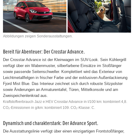
Abbildungen zeigen Sonderausstattungen.
Bereit für Abenteuer: Der Crosstar Advance.
Der Crosstar Advance ist der Kleinwagen im SUV-Look. Sein Kühlergrill
verfügt über ein Wabenmuster, silberfarbene Einsätze im Stoßfänger
sowie passende Seitenschweller. Komplettiert wird das Exterieur von
Leichtmetallfelgen in frischer Farbe und der exklusiven Außenlackierung
Fjord Mist Blue. Das Interieur zeichnet sich durch robuste Sitzpolster
sowie Änderungen an Armaturentafel, Türen, Mittelkonsole und am
Zweispeichenlenkrad aus.
Kraftstoffverbrauch Jazz e:HEV Crosstar Advance in l/100 km: kombiniert 4,8.
CO₂-Emissionen in g/km: kombiniert 109. CO₂-Klasse: C.
Dynamisch und charakterstark: Der Advance Sport.
Die Ausstattungslinie verfügt über einen einzigartigen Frontstoßfänger,