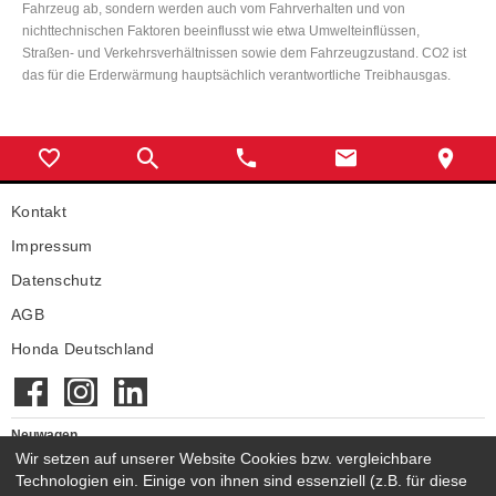
Fahrzeug ab, sondern werden auch vom Fahrverhalten und von
nichttechnischen Faktoren beeinflusst wie etwa Umwelteinflüssen,
Straßen- und Verkehrsverhältnissen sowie dem Fahrzeugzustand. CO2 ist
das für die Erderwärmung hauptsächlich verantwortliche Treibhausgas.
Kontakt
Impressum
Datenschutz
AGB
Honda Deutschland
Neuwagen
Neuwagen auf Lager
Wir setzen auf unserer Website Cookies bzw. vergleichbare
Technologien ein. Einige von ihnen sind essenziell (z.B. für diese
Gebrauchtwagen