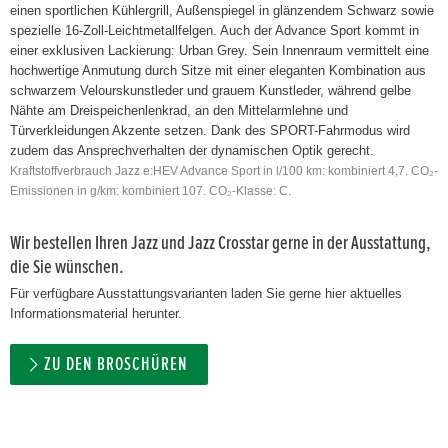
einen sportlichen Kühlergrill, Außenspiegel in glänzendem Schwarz sowie
spezielle 16-Zoll-Leichtmetallfelgen. Auch der Advance Sport kommt in
einer exklusiven Lackierung: Urban Grey. Sein Innenraum vermittelt eine
hochwertige Anmutung durch Sitze mit einer eleganten Kombination aus
schwarzem Velourskunstleder und grauem Kunstleder, während gelbe
Nähte am Dreispeichenlenkrad, an den Mittelarmlehne und
Türverkleidungen Akzente setzen. Dank des SPORT-Fahrmodus wird
zudem das Ansprechverhalten der dynamischen Optik gerecht.
Kraftstoffverbrauch Jazz e:HEV Advance Sport in l/100 km: kombiniert 4,7. CO₂-
Emissionen in g/km: kombiniert 107. CO₂-Klasse: C.
Wir bestellen Ihren Jazz und Jazz Crosstar gerne in der Ausstattung,
die Sie wünschen.
Für verfügbare Ausstattungsvarianten laden Sie gerne hier aktuelles
Informationsmaterial herunter.
ZU DEN BROSCHÜREN