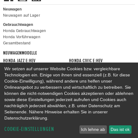
Neuwagen
Neuwagen auf Lager
Gebrauchtwagen
Honda Gebrauchtwagen
Honda Vorführwagen
Gesamtbestand
NEUWAGENMODELLE
HONDA JAZZ E:HEV
HONDA CIVIC E:HEV
HONDA PRELUDE E:HEV
HONDA HR-V E:HEV
Wir setzen auf unserer Website Cookies bzw. vergleichbare
Technologien ein. Einige von ihnen sind essenziell (z.B. für diese
HONDA ZR-V E:HEV
HONDA CR-V E:HEV & E:PHEV
Cookie-Einwilligung), während andere uns helfen unser
Onlineangebot zu verbessern und wirtschaftlich zu betreiben. Sie
können die nicht-notwendigen Cookies akzeptieren oder ablehnen
sowie diese Einstellungen jederzeit aufrufen und Cookies auch
nachträglich jederzeit abwählen, z.B. unter Datenschutz am
Seitenende. Nähere Hinweise erhalten Sie in unserer
Datenschutzerklärung.
COOKIE-EINSTELLUNGEN
Ich lehne ab
Das ist ok