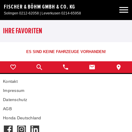
FISCHER & BÖHM GMBH & CO. KG
Solingen 0212-62058 | Leverkusen 0214-65958
Neuwagen
IHRE FAVORITEN
Gebrauchtwagen
ES SIND KEINE FAHRZEUGE VORHANDEN!
Sonderangebote
Kontakt
Service & Zubehör
Impressum
Unser Autohaus
Datenschutz
AGB
Honda Deutschland