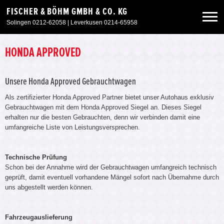
FISCHER & BÖHM GMBH & CO. KG
Solingen 0212-62058 | Leverkusen 0214-65958
Neuwagen
HONDA APPROVED
Gebrauchtwagen
Unsere Honda Approved Gebrauchtwagen
Als zertifizierter Honda Approved Partner bietet unser Autohaus exklusiv
Gebrauchtwagen mit dem Honda Approved Siegel an. Dieses Siegel
Sonderangebote
erhalten nur die besten Gebrauchten, denn wir verbinden damit eine
umfangreiche Liste von Leistungsversprechen.
Service & Zubehör
Technische Prüfung
Schon bei der Annahme wird der Gebrauchtwagen umfangreich technisch
Unser Autohaus
geprüft, damit eventuell vorhandene Mängel sofort nach Übernahme durch
uns abgestellt werden können.
Fahrzeugauslieferung