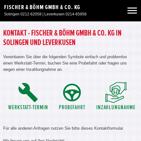
FISCHER & BÖHM GMBH & CO. KG
Solingen 0212-62058 | Leverkusen 0214-65958
Neuwagen
KONTAKT - FISCHER & BÖHM GMBH & CO. KG IN
SOLINGEN UND LEVERKUSEN
Gebrauchtwagen
Vereinbaren Sie über die folgenden Symbole einfach und problemlos
einen Werkstatt-Termin, buchen Sie eine Probefahrt oder fragen uns
Sonderangebote
wegen einer Inzahlungnahme an.
Service & Zubehör
Unser Autohaus
WERKSTATT-TERMIN
PROBEFAHRT
INZAHLUNGNAHME
Für alle anderen Anfragen nutzen Sie bitte dieses Kontaktformular.
Wir freuen uns auf Ihre Nachricht!