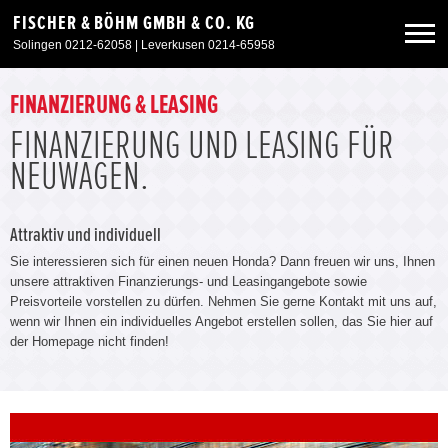
FISCHER & BÖHM GMBH & CO. KG
Solingen 0212-62058 | Leverkusen 0214-65958
Neuwagen
FINANZIERUNG & LEASING
FINANZIERUNG UND LEASING FÜR
Gebrauchtwagen
NEUWAGEN.
Sonderangebote
Attraktiv und individuell
Sie interessieren sich für einen neuen Honda? Dann freuen wir uns, Ihnen
Service & Zubehör
unsere attraktiven Finanzierungs- und Leasingangebote sowie
Preisvorteile vorstellen zu dürfen. Nehmen Sie gerne Kontakt mit uns auf,
wenn wir Ihnen ein individuelles Angebot erstellen sollen, das Sie hier auf
Unser Autohaus
der Homepage nicht finden!