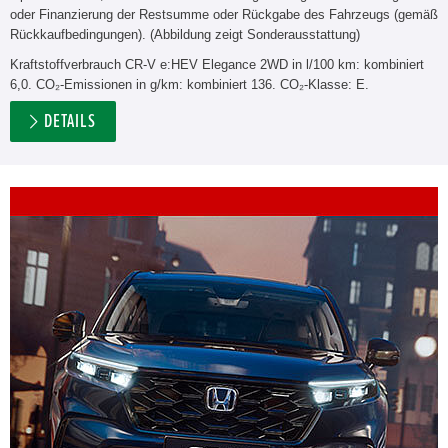
oder Finanzierung der Restsumme oder Rückgabe des Fahrzeugs (gemäß
Rückkaufbedingungen). (Abbildung zeigt Sonderausstattung)
Kraftstoffverbrauch CR-V e:HEV Elegance 2WD in l/100 km: kombiniert
6,0. CO₂-Emissionen in g/km: kombiniert 136. CO₂-Klasse: E.
DETAILS