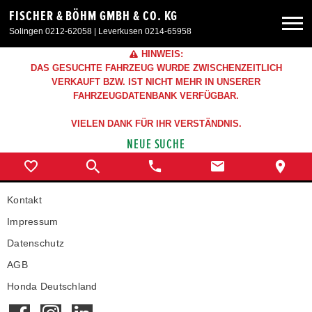
FISCHER & BÖHM GMBH & CO. KG
Solingen 0212-62058 | Leverkusen 0214-65958
HINWEIS:
Neuwagen
DAS GESUCHTE FAHRZEUG WURDE ZWISCHENZEITLICH
VERKAUFT BZW. IST NICHT MEHR IN UNSERER
FAHRZEUGDATENBANK VERFÜGBAR.
Gebrauchtwagen
VIELEN DANK FÜR IHR VERSTÄNDNIS.
NEUE SUCHE
Sonderangebote
Service & Zubehör
Kontakt
Impressum
Unser Autohaus
Datenschutz
AGB
Honda Deutschland