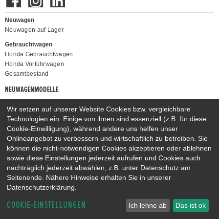
Neuwagen
Neuwagen auf Lager
Gebrauchtwagen
Honda Gebrauchtwagen
Honda Vorführwagen
Gesamtbestand
NEUWAGENMODELLE
HONDA JAZZ E:HEV
HONDA CIVIC E:HEV
Wir setzen auf unserer Website Cookies bzw. vergleichbare
HONDA PRELUDE E:HEV
HONDA HR-V E:HEV
Technologien ein. Einige von ihnen sind essenziell (z.B. für diese
HONDA ZR-V E:HEV
HONDA CR-V E:HEV & E:PHEV
Cookie-Einwilligung), während andere uns helfen unser
Onlineangebot zu verbessern und wirtschaftlich zu betreiben. Sie
können die nicht-notwendigen Cookies akzeptieren oder ablehnen
sowie diese Einstellungen jederzeit aufrufen und Cookies auch
nachträglich jederzeit abwählen, z.B. unter Datenschutz am
Seitenende. Nähere Hinweise erhalten Sie in unserer
Datenschutzerklärung.
COOKIE-EINSTELLUNGEN
Ich lehne ab
Das ist ok